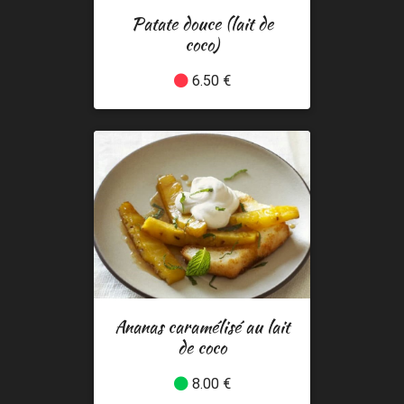
Patate douce (lait de
coco)
6.50 €
Ananas caramélisé au lait
de coco
8.00 €