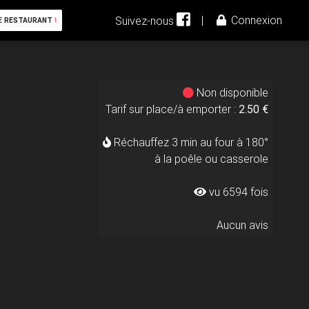
|
Connexion
Suivez-nous
E RESTAURANT
!
Non disponible
Tarif sur place/à emporter :
2.50 €
Réchauffez 3 min au four à 180°
à la poêle ou casserole
vu 6594 fois
Aucun avis