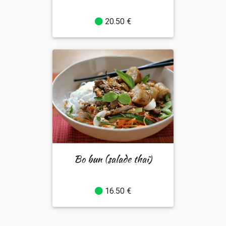
20.50 €
Bo bun (salade thaï)
16.50 €