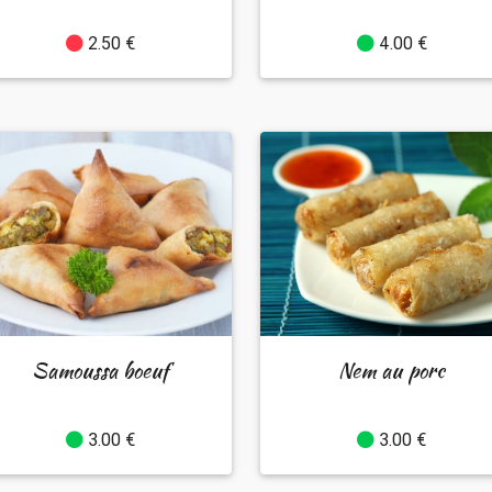
2.50 €
4.00 €
Samoussa boeuf
Nem au porc
3.00 €
3.00 €