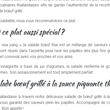
ulinaires thaïlandaises afin de garder l’authenticité de la rece
e bœuf grillé.
inoubliable, nous vous recommandons ce plat.
ce plat aussi spécial ?
ua yang », la salade bœuf thaï est un mélange de saveurs et
nt réunis dans l’assiette pour ravir les papilles des plus fins 
et convivial avec vos proches et vos amis.
naigrette à base de jus d’agrumes, la salade renferme le goût
gumes. Son assaisonnement est tout simplement parfait.
ade bœuf grillé à la sauce piquante t
haïlandaise à travers notre délicieuse salade de bœuf grillé à
 vous garantit des saveurs plein les papilles. Accompagné de co
. Bon appétit !