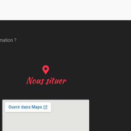
mation ?
Nous situer