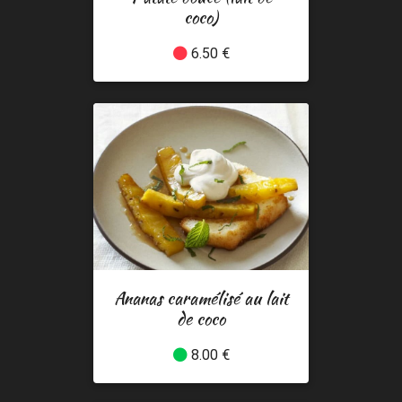
coco)
6.50 €
Ananas caramélisé au lait
de coco
8.00 €