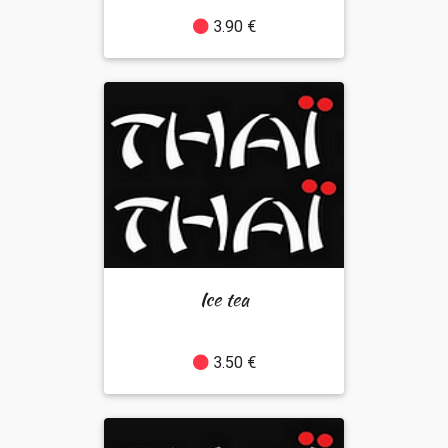
3.90 €
Ice tea
3.50 €